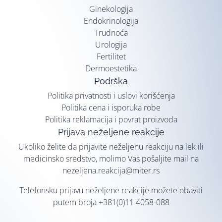
Ginekologija
Endokrinologija
Trudnoća
Urologija
Fertilitet
Dermoestetika
Podrška
Politika privatnosti i uslovi korišćenja
Politika cena i isporuka robe
Politika reklamacija i povrat proizvoda
Prijava neželjene reakcije
Ukoliko želite da prijavite neželjenu reakciju na lek ili
medicinsko sredstvo, molimo Vas pošaljite mail na
nezeljena.reakcija@miter.rs
Telefonsku prijavu neželjene reakcije možete obaviti
putem broja
+381(0)11 4058-088