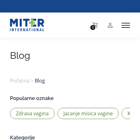
BESPLA
0
Blog
Početna
>
Blog
Popularne oznake
Zdrava vagina
Jacanje misica vagine
Kege
Kategorije