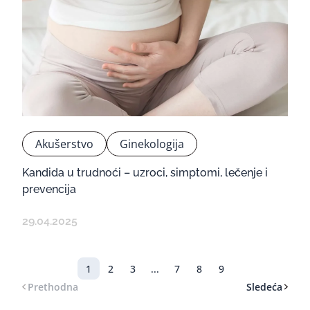
Akušerstvo
Ginekologija
Kandida u trudnoći – uzroci, simptomi, lečenje i
prevencija
29.04.2025
1
2
3
...
7
8
9
Prethodna
Sledeća