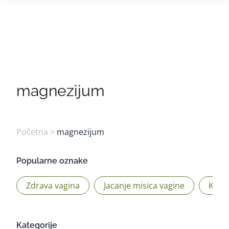
0
magnezijum
Početna
>
magnezijum
Popularne oznake
Zdrava vagina
Jacanje misica vagine
Kege
Kategorije