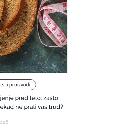
etski proizvodi
jenje pred leto: zašto
ekad ne prati vaš trud?
2026