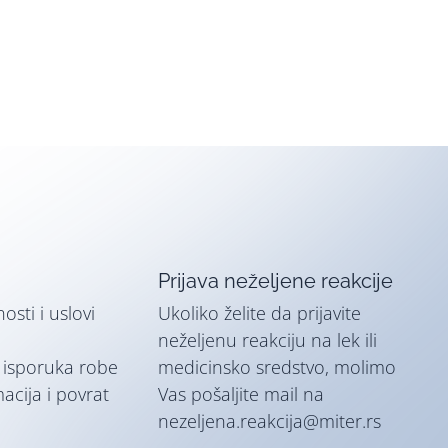
Prijava neželjene reakcije
nosti i uslovi
Ukoliko želite da prijavite
neželjenu reakciju na lek ili
i isporuka robe
medicinsko sredstvo, molimo
macija i povrat
Vas pošaljite mail na
nezeljena.reakcija@miter.rs