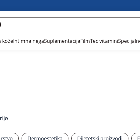
 kože
Intimna nega
Suplementacija
FilmTec vitamini
Specijal
ije
rstvo
Dermoestetika
Dijetetski proizvodi
E