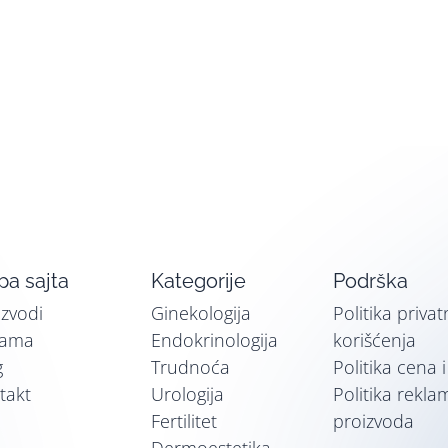
a sajta
Kategorije
Podrška
izvodi
Ginekologija
Politika privat
nama
Endokrinologija
korišćenja
g
Trudnoća
Politika cena 
takt
Urologija
Politika rekla
Fertilitet
proizvoda