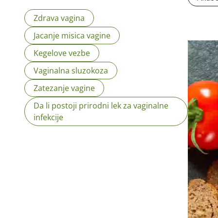
Zdrava vagina
Jacanje misica vagine
Kegelove vezbe
Vaginalna sluzokoza
Zatezanje vagine
Da li postoji prirodni lek za vaginalne
infekcije