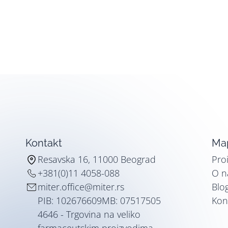
Kontakt
Map
Resavska 16, 11000 Beograd
Pro
+381(0)11 4058-088
O 
miter.office@miter.rs
Blo
PIB: 102676609
MB: 07517505
Kon
4646 - Trgovina na veliko