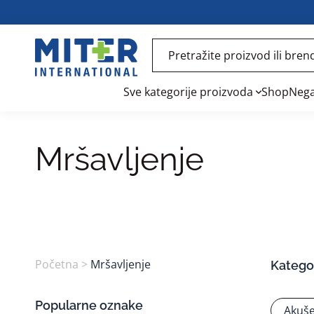
Sve kategorije proizvoda
Shop
Nega
Mršavljenje
Početna
>
Mršavljenje
Kategor
Popularne oznake
Akuše