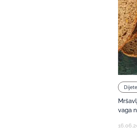
Dijet
Mršavl
vaga n
16.06.