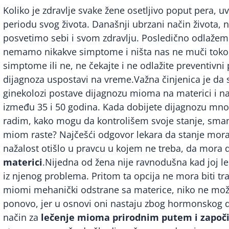
Koliko je zdravlje svake žene osetljivo poput pera, 
periodu svog života. Današnji ubrzani način života
posvetimo sebi i svom zdravlju. Posledično odlažem
nemamo nikakve simptome i ništa nas ne muči toko
simptome ili ne, ne čekajte i ne odlažite preventivni 
dijagnoza uspostavi na vreme.Važna činjenica je da s
ginekolozi postave dijagnozu mioma na materici i n
između 35 i 50 godina. Kada dobijete dijagnozu mnog
radim, kako mogu da kontrolišem svoje stanje, smanj
miom raste? Najčešći odgovor lekara da stanje mora d
nažalost otišlo u pravcu u kojem ne treba, da mora 
materici
.Nijedna od žena nije ravnodušna kad joj l
iz njenog problema. Pritom ta opcija ne mora biti tr
miomi mehanički odstrane sa materice, niko ne može
ponovo, jer u osnovi oni nastaju zbog hormonskog di
način za
lečenje mioma prirodnim putem i započi