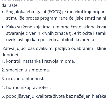
da raste.
Epigalokatehin galat (EGCG) je molekul koji pripa
stimuliše proces programirane ćelijske smrti na n
Kako su žene koje imaju miome često sklone krvar
stvaranje crvenih krvnih zrnaca tj. eritrocita i sa
uvek javljaju kao posledica obilnih krvarenja.
Zahvaljujući baš ovakvim, pažljivo odabranim i klini
doprineti:
kontroli nastanka i razvoja mioma,
smanjenju simptoma,
očuvanju plodnosti,
hormonskoj ravnoteži,
poboljšavanju kvaliteta života bez neželjenih efeka