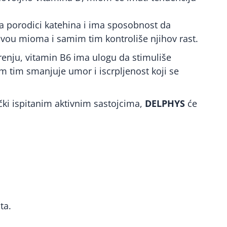
da porodici katehina i ima sposobnost da
ivou mioma i samim tim kontroliše njihov rast.
enju, vitamin B6 ima ulogu da stimuliše
mim tim smanjuje umor i iscrpljenost koji se
čki ispitanim aktivnim sastojcima,
DELPHYS
će
ta.