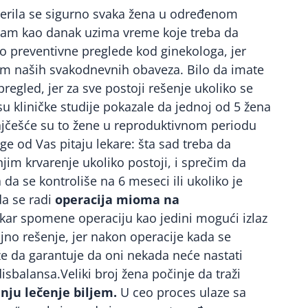
uverila se sigurno svaka žena u određenom
, nam kao danak uzima vreme koje treba da
o preventivne preglede kod ginekologa, jer
m naših svakodnevnih obaveza. Bilo da imate
pregled, jer za sve postoji rešenje ukoliko se
u kliničke studije pokazale da jednoj od 5 žena
ajčešće su to žene u reproduktivnom periodu
e od Vas pitaju lekare: šta sad treba da
im krvarenje ukoliko postoji, i sprečim da
a se kontroliše na 6 meseci ili ukoliko je
da se radi
operacija mioma na
ekar spomene operaciju kao jedini mogući izlaz
ajno rešenje, jer nakon operacije kada se
 da garantuje da oni nekada neće nastati
sbalansa.Veliki broj žena počinje da traži
nju lečenje biljem.
U ceo proces ulaze sa