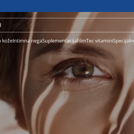
 kože
Intimna nega
Suplementacija
FilmTec vitamini
Specijal