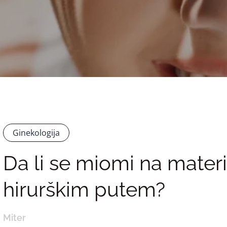
Ginekologija
Da li se miomi na materic
hirurškim putem?
Miter