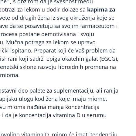
e“ , s obzirom da je svesnost među
 potrazi za lekom u dodir dolaze sa
kapima za
ete od drugih žena iz svog okruženja koje se
ave da se posavetuju sa svojim farmaceutom i
g procesa postane demotivisana i svoju
u. Mučna potraga za lekom se upravo
ički ispitano. Preparat koji će Vaš problem da
ishrani koji sadrži epigalokatehin galat (EGCG),
genetski sklone razvoju fibroidnih promena na
h mioma.
tavni deo palete za suplementaciju, ali ranija
rapijsku ulogu kod žena koje imaju miome.
kivu mioma nađena manja koncentracija
 i da je koncentacija vitamina D u serumu
ovoljno vitamina D, miom će imati tendenciju