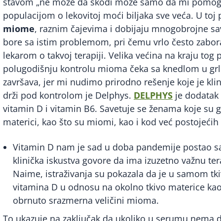
stavom „ne može da škodi može samo da mi pomogn
populacijom o lekovitoj moći biljaka sve veća. U toj
miome
, raznim čajevima i dobijaju mnogobrojne sav
bore sa istim problemom, pri čemu vrlo često zabor
lekarom o takvoj terapiji. Velika većina na kraju to
polugodišnju kontrolu mioma čeka sa knedlom u grl
završava, jer mi nudimo prirodno rešenje koje je klin
drži pod kontrolom je Delphys.
DELPHYS
je dodatak 
vitamin D i vitamin B6. Savetuje se ženama koje su 
materici, kao što su miomi, kao i kod već postojeći
Vitamin D nam je sad u doba pandemije postao sas
klinička iskustva govore da ima izuzetno važnu te
Naime, istraživanja su pokazala da je u samom t
vitamina D u odnosu na okolno tkivo materice kao
obrnuto srazmerna veličini mioma.
To ukazuje na zaključak da ukoliko u serumu nema d