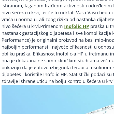
ishranom, laganom fizičkom aktivnosti i određenim 
nivo šečera u krvi, jer će to održati Vas i Vašu beb
vraća u normalu, ali zbog rizika od nastanka dijabet
nivo šećera u krvi.Primenom
Inofolic HP
praška u tr
nastanak gestacijskog dijabetesa i sve komplikacije 
Performance) je originalni proizvod na bazi mio-inozit
najboljih performansi i najveće efikasnosti u odnosu 
obliku praška. Efikasnost Inofolic-a HP u tretmanu in
ona je dokazana ne samo kliničkim studijama već i z
pokazuju da je gotovo izbegnuta terapija insulinom k
dijabetes i koristile Inofolic HP. Statistički podaci s
zdravije ishrane utiču na bolju kontrolu šećera u kr