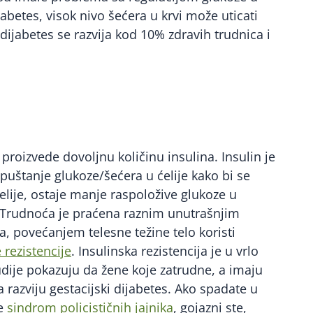
jabetes, visok nivo šećera u krvi može uticati
dijabetes se razvija kod 10% zdravih trudnica i
 proizvede dovoljnu količinu insulina. Insulin je
puštanje glukoze/šećera u ćelije kako bi se
elije, ostaje manje raspoložive glukoze u
rvi.Trudnoća je praćena raznim unutrašnjim
 povećanjem telesne težine telo koristi
 rezistencije
. Insulinska rezistencija je u vrlo
tudije pokazuju da žene koje zatrudne, a imaju
a razviju gestacijski dijabetes. Ako spadate u
te
sindrom policističnih jajnika
, gojazni ste,