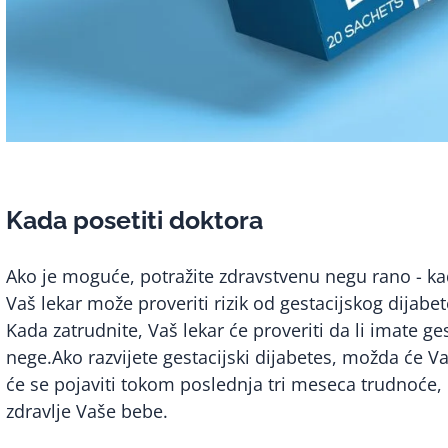
Kada posetiti doktora
Ako je moguće, potražite zdravstvenu negu rano - ka
Vaš lekar može proveriti rizik od gestacijskog dija
Kada zatrudnite, Vaš lekar će proveriti da li imate g
nege.Ako razvijete gestacijski dijabetes, možda će V
će se pojaviti tokom poslednja tri meseca trudnoće, ka
zdravlje Vaše bebe.