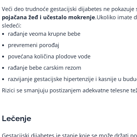
Veći deo trudnoće gestacijski dijabetes ne pokazuje 
pojačana žeđ i učestalo mokrenje
.Ukoliko imate d
sledeći:
rađanje veoma krupne bebe
prevremeni porođaj
povećana količina plodove vode
rađanje bebe carskim rezom
razvijanje gestacijske hipertenzije i kasnije u bud
Rizici se smanjuju postizanjem adekvatne telesne t
Lečenje
Gestacijski dijabetes je stanje koje se može držati