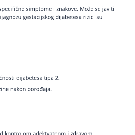
specifične simptome i znakove. Može se javiti
ijagnozu gestacijskog dijabetesa rizici su
ućnosti dijabetesa tipa 2.
ežine nakon porođaja.
 pod kontrolom adektvatnom i zdravom