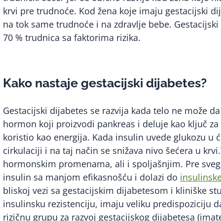
krvi pre trudnoće. Kod žena koje imaju gestacijski di
na tok same trudnoće i na zdravlje bebe. Gestacijski 
70 % trudnica sa faktorima rizika.
Kako nastaje gestacijski dijabetes?
Gestacijski dijabetes se razvija kada telo ne može da
hormon koji proizvodi pankreas i deluje kao ključ za 
koristio kao energija. Kada insulin uvede glukozu u ć
cirkulaciji i na taj način se snižava nivo šećera u k
hormonskim promenama, ali i spoljašnjim. Pre svega,
insulin sa manjom efikasnošću i dolazi do
insulinske
bliskoj vezi sa gestacijskim dijabetesom i kliniške s
insulinsku rezistenciju, imaju veliku predispoziciju d
rizičnu grupu za razvoj gestacijskog dijabetesa (ima