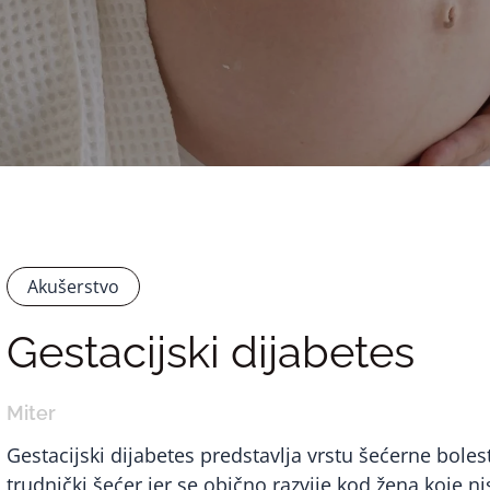
Akušerstvo
Gestacijski dijabetes
Miter
Gestacijski dijabetes predstavlja vrstu šećerne boles
trudnički šećer jer se obično razvije kod žena koje 