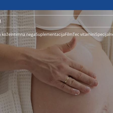
 kože
Intimna nega
Suplementacija
FilmTec vitamini
Specijal