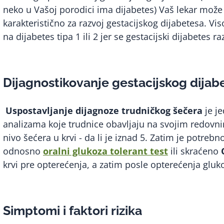
neko u Vašoj porodici ima dijabetes) Vaš lekar može 
karakteristično za razvoj gestacijskog dijabetesa. Vi
na dijabetes tipa 1 ili 2 jer se gestacijski dijabetes 
Dijagnostikovanje gestacijskog dija
Uspostavljanje dijagnoze trudničkog šečera
je j
analizama koje trudnice obavljaju na svojim redovni
nivo šećera u krvi - da li je iznad 5. Zatim je potre
odnosno
oralni glukoza tolerant test
ili skraćeno
krvi pre opterećenja, a zatim posle opterećenja gl
Simptomi i faktori rizika