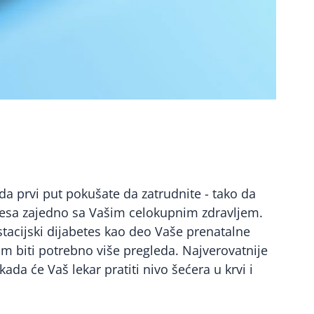
da prvi put pokušate da zatrudnite - tako da
betesa zajedno sa Vašim celokupnim zdravljem.
estacijski dijabetes kao deo Vaše prenatalne
am biti potrebno više pregleda. Najverovatnije
da će Vaš lekar pratiti nivo šećera u krvi i