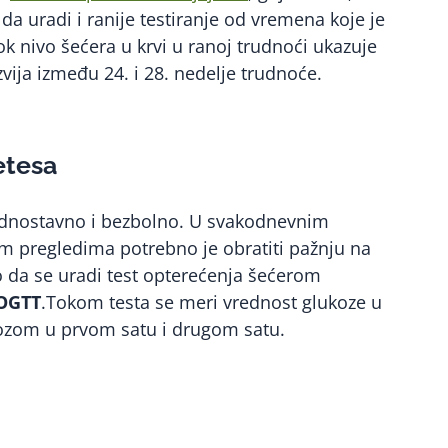
da uradi i ranije testiranje od vremena koje je
sok nivo šećera u krvi u ranoj trudnoći ukazuje
razvija između 24. i 28. nedelje trudnoće.
betesa
ednostavno i bezbolno. U svakodnevnim
m pregledima potrebno je obratiti pažnju na
bno da se uradi test opterećenja šećerom
OGTT
.Tokom testa se meri vrednost glukoze u
ukozom u prvom satu i drugom satu.