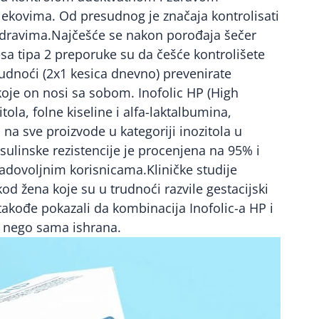
lekovima. Od presudnog je značaja kontrolisati
u zdravima.Najčešće se nakon porođaja šečer
esa tipa 2 preporuke su da češće kontrolišete
udnoći (2x1 kesica dnevno) prevenirate
koje on nosi sa sobom. Inofolic HP (High
ola, folne kiseline i alfa-laktalbumina,
na sve proizvode u kategoriji inozitola u
sulinske rezistencije je procenjena na 95% i
adovoljnim korisnicama.Kliničke studije
od žena koje su u trudnoći razvile gestacijski
u takođe pokazali da kombinacija Inofolic-a HP i
vi nego sama ishrana.