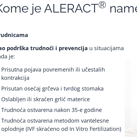
®
Kome je ALERACT
name
rudnicama
ao podrška trudnoći i prevencija
u situacijama
ada je:
Prisutna pojava povremenih ili učestalih
kontrakcija
Prisutan osećaj grčeva i tvrdog stomaka
Oslabljen ili skraćen grlić materice
Trudnoća ostvarena nakon 35-e godine
Trudnoća ostvarena metodom vantelesne
oplodnje (IVF skraćeno od
In Vitro Fertilization
)