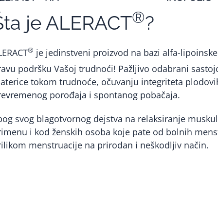
®
Šta je ALERACT
?
®
LERACT
je jedinstveni proizvod na bazi alfa-lipoinsk
ravu podršku Vašoj trudnoći! Pažljivo odabrani sasto
aterice tokom trudnoće, očuvanju integriteta plodovih 
revremenog porođaja i spontanog pobačaja.
bog svog blagotvornog dejstva na relaksiranje musku
rimenu i kod ženskih osoba koje pate od bolnih menst
rilikom menstruacije na prirodan i neškodljiv način.