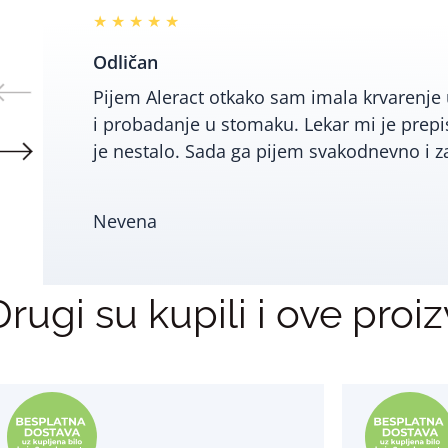
★ ★ ★ ★ ★
Odličan
Pijem Aleract otkako sam imala krvarenj
i probadanje u stomaku. Lekar mi je prepis
je nestalo. Sada ga pijem svakodnevno i z
Nevena
Drugi su kupili i ove proi