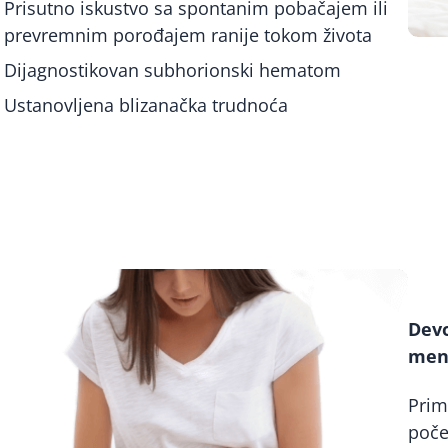
Prisutno iskustvo sa spontanim pobačajem ili
prevremnim porođajem ranije tokom života
Dijagnostikovan subhorionski hematom
Ustanovljena blizanačka trudnoća
Dev
men
Prim
poče