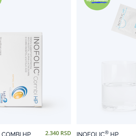
2.340 RSD
®
COMBI HP
INOFOLIC
HP