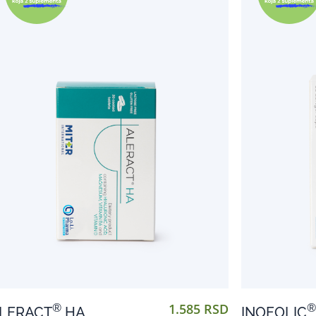
1.585 RSD
®
®
LERACT
HA
INOFOLIC