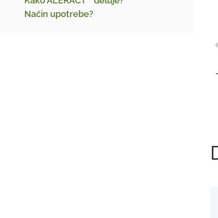
Kako ALERACT
deluje?
Način upotrebe?