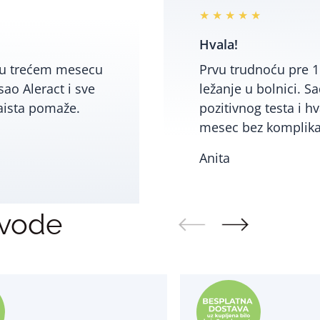
★ ★ ★ ★ ★
Hvala!
e u trećem mesecu
Prvu trudnoću pre 1
ao Aleract i sve
ležanje u bolnici. S
aista pomaže.
pozitivnog testa i h
mesec bez komplika
Anita
zvode