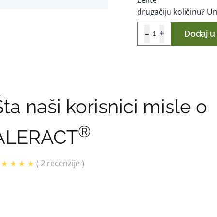
drugačiju količinu? Un
-
+
Dodaj u
Šta naši korisnici misle o
®
ALERACT
 ★ ★ ★ ★
( 2 recenzije )