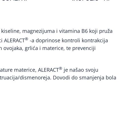
e kiseline, magnezijuma i vitamina B6 koji pruža
®
jci ALERACT
-a doprinose kontroli kontrakcija
ovojaka, grlića i materice, te prevenciji
®
lature materice, ALERACT
je našao svoju
ruacija/
dismenoreja
. Dovodi do smanjenja bola