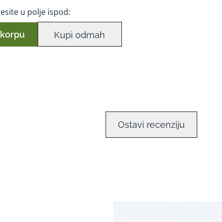
esite u polje ispod:
 korpu
Kupi odmah
Ostavi recenziju