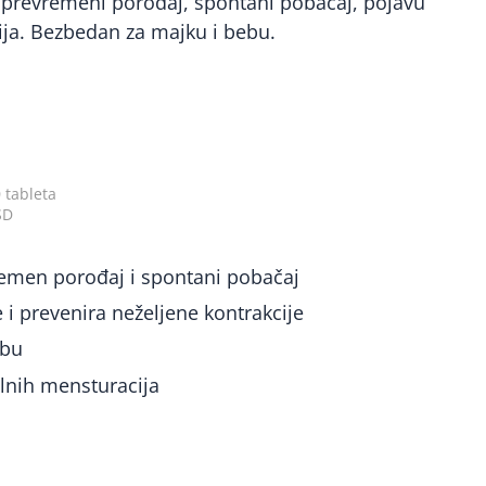
a prevremeni porođaj, spontani pobačaj, pojavu
ija. Bezbedan za majku i bebu.
0 tableta
SD
remen porođaj i spontani pobačaj
 i prevenira neželjene kontrakcije
ebu
lnih mensturacija