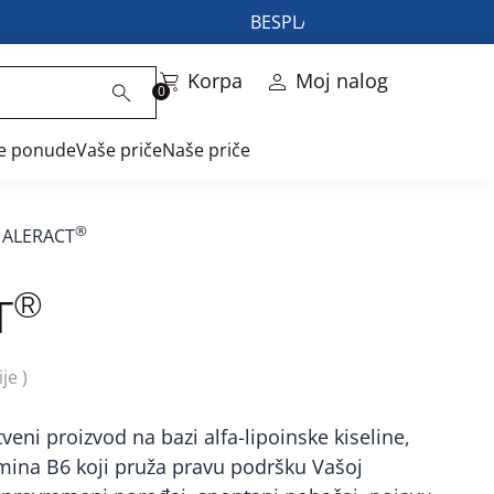
BESPLATNA DOSTAVA UZ KUPL
Korpa
Moj nalog
0
ne ponude
Vaše priče
Naše priče
®
ALERACT
®
T
je )
tveni proizvod na bazi alfa-lipoinske kiseline,
mina B6 koji pruža pravu podršku Vašoj