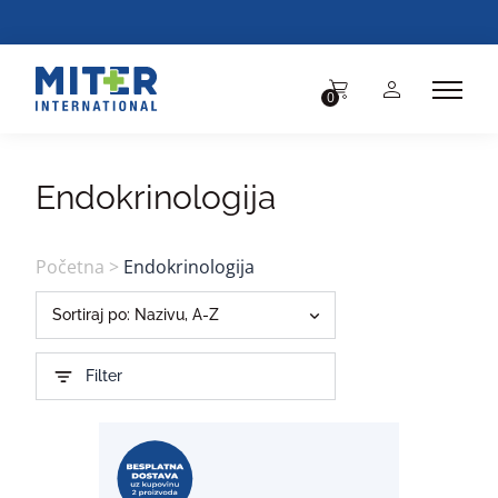
BE
0
Endokrinologija
Početna
>
Endokrinologija
Sortiraj po:
Nazivu, A-Z
Nazivu, A-Z
Filter
Nazivu, Z-A
Ceni, Manja-Veća