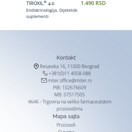
1.490 RSD
®
TIROXIL
4.0
Endokrinologija, Dijetetski
suplementi
Kontakt
Resavska 16, 11000 Beograd
+381(0)11 4058-088
miter.office@miter.rs
PIB: 102676609
MB: 07517505
4646 - Trgovina na veliko farmaceutskim
proizvodima
Mapa sajta
Proizvodi
O nama