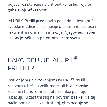
pojave rezistencije na antibiotike, usled koje oni
gube svoju efikasnost.
®
IALURIL
Prefill predstavlja poslednje dostignuće
svetske medicine i farmacije u tretmanu cistitisa i
rekurentnih urinarnih infekcija. Njegov jedinstven
sastav je zaštićen patentom širom sveta.
®
KAKO DELUJE IALURIL
PREFILL?
®
Instilacijom (injektovanjem) IALURIL
Prefill
rastvora u bešiku veliki molekuli hijaluronske
kiseline i hondroitin-sulfata se inkorporiraju
(ubacuju) u zaštitni sloj na površini bešike. Na taj
način obnavlja se zaštitni sloj, obezbeđuje se