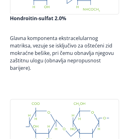
Hondroitin-sulfat 2.0%
Glavna komponenta ekstracelularnog
matriksa, vezuje se isključivo za oštećeni zid
mokraćne bešike, pri čemu obnavlja njegovu
zaštitnu ulogu (obnavlja nepropusnost
barijere).