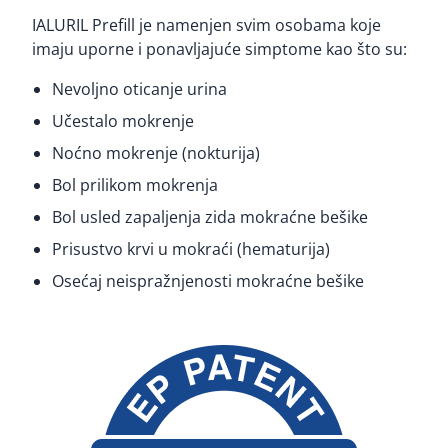
IALURIL Prefill je namenjen svim osobama koje
imaju uporne i ponavljajuće simptome kao što su:
Nevoljno oticanje urina
Učestalo mokrenje
Noćno mokrenje (nokturija)
Bol prilikom mokrenja
Bol usled zapaljenja zida mokraćne bešike
Prisustvo krvi u mokraći (hematurija)
Osećaj neispražnjenosti mokraćne bešike