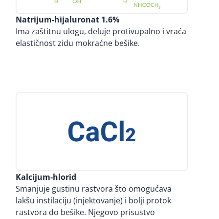
Natrijum-hijaluronat 1.6%
Ima zaštitnu ulogu, deluje protivupalno i vraća
elastičnost zidu mokraćne bešike.
Kalcijum-hlorid
Smanjuje gustinu rastvora što omogućava
lakšu instilaciju (injektovanje) i bolji protok
rastvora do bešike. Njegovo prisustvo