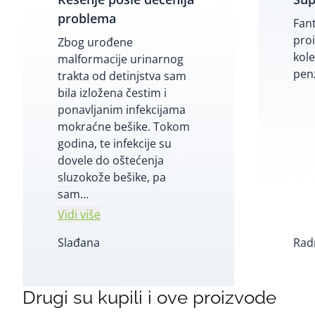
problema
Fan
pro
Zbog urođene
kol
malformacije urinarnog
penz
trakta od detinjstva sam
bila izložena čestim i
ponavljanim infekcijama
mokraćne bešike. Tokom
godina, te infekcije su
dovele do oštećenja
sluzokože bešike, pa
sam
…
Vidi više
Slađana
Rad
Drugi su kupili i ove proizvode