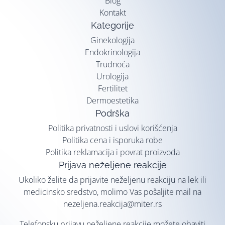
Blog
Kontakt
Kategorije
Ginekologija
Endokrinologija
Trudnoća
Urologija
Fertilitet
Dermoestetika
Podrška
Politika privatnosti i uslovi korišćenja
Politika cena i isporuka robe
Politika reklamacija i povrat proizvoda
Prijava neželjene reakcije
Ukoliko želite da prijavite neželjenu reakciju na lek ili
medicinsko sredstvo, molimo Vas pošaljite mail na
nezeljena.reakcija@miter.rs
Telefonsku prijavu neželjene reakcije možete obaviti