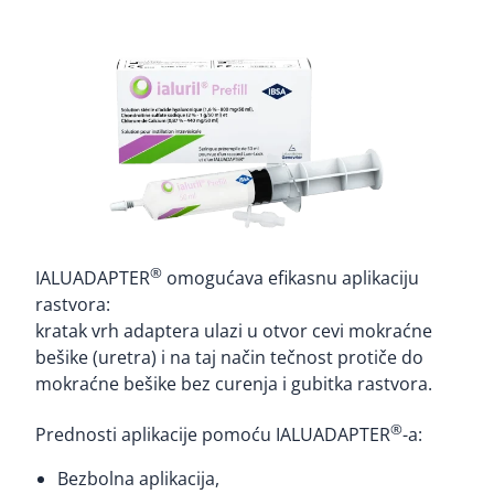
®
IALUADAPTER
omogućava efikasnu aplikaciju
rastvora:
kratak vrh adaptera ulazi u otvor cevi mokraćne
bešike (uretra) i na taj način tečnost protiče do
mokraćne bešike bez curenja i gubitka rastvora.
®
Prednosti aplikacije pomoću IALUADAPTER
-a:
Bezbolna aplikacija,