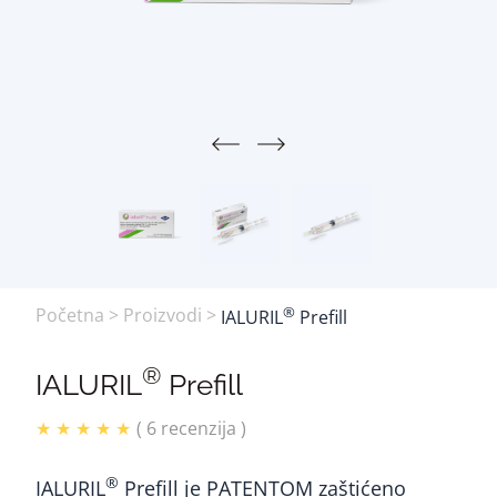
®
Početna
>
Proizvodi
>
IALURIL
Prefill
®
IALURIL
Prefill
★ ★ ★ ★ ★
( 6 recenzija )
®
IALURIL
Prefill je PATENTOM zaštićeno