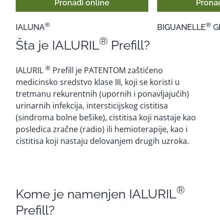
Pronađi online
Pronađ
®
®
IALUNA
BIGUANELLE
G
®
Šta je IALURIL
Prefill?
®
IALURIL
Prefill je PATENTOM zaštićeno
medicinsko sredstvo klase III, koji se koristi u
tretmanu rekurentnih (upornih i ponavljajućih)
urinarnih infekcija, intersticijskog cistitisa
(sindroma bolne bešike), cistitisa koji nastaje kao
posledica zračne (radio) ili hemioterapije, kao i
cistitisa koji nastaju delovanjem drugih uzroka.
®
Kome je namenjen IALURIL
Prefill?