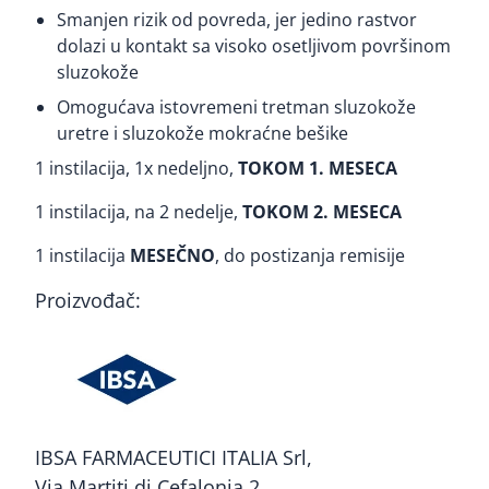
Smanjen rizik od povreda, jer jedino rastvor
dolazi u kontakt sa visoko osetljivom površinom
sluzokože
Omogućava istovremeni tretman sluzokože
uretre i sluzokože mokraćne bešike
1 instilacija, 1x nedeljno,
TOKOM 1. MESECA
1 instilacija, na 2 nedelje,
TOKOM 2. MESECA
1 instilacija
MESEČNO
, do postizanja remisije
Proizvođač:
IBSA FARMACEUTICI ITALIA Srl,
Via Martiti di Cefalonia 2,