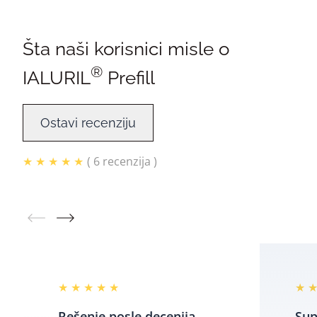
Šta naši korisnici misle o
®
IALURIL
Prefill
Ostavi recenziju
★ ★ ★ ★ ★
( 6 recenzija )
★ ★ ★ ★ ★
★ ★
Rešenje posle decenija
Sup