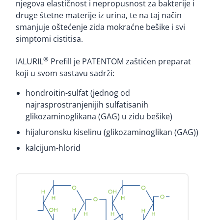
njegova elastičnost i nepropusnost za bakterije i
druge štetne materije iz urina, te na taj način
smanjuje oštećenje zida mokraćne bešike i svi
simptomi cistitisa.
®
IALURIL
Prefill je PATENTOM zaštićen preparat
koji u svom sastavu sadrži:
hondroitin-sulfat (jednog od
najrasprostranjenijih sulfatisanih
glikozaminoglikana (GAG) u zidu bešike)
hijaluronsku kiselinu (glikozaminoglikan (GAG))
kalcijum-hlorid