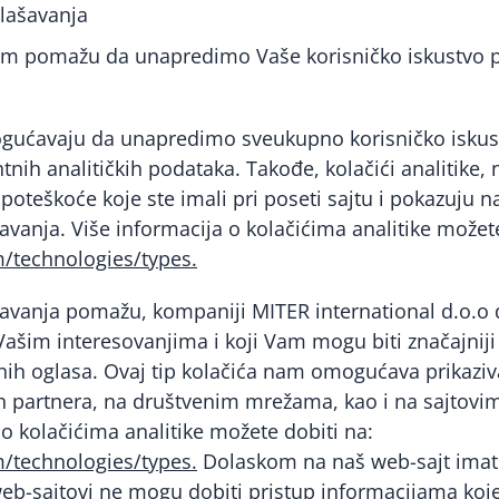
glašavanja
nam pomažu da unapredimo Vaše korisničko iskustvo 
ogućavaju da unapredimo sveukupno korisničko iskus
ntnih analitičkih podataka. Takođe, kolačići analitik
poteškoće koje ste imali pri poseti sajtu i pokazuju 
avanja. Više informacija o kolačićima analitike možete
m/technologies/types.
šavanja pomažu, kompaniji MITER international d.o.o
 Vašim interesovanjima i koji Vam mogu biti značajniji
nih oglasa. Ovaj tip kolačića nam omogućava prikazi
 partnera, na društvenim mrežama, kao i na sajtovim
 o kolačićima analitike možete dobiti na:
m/technologies/types.
Dolaskom na naš web-sajt imat
eb-sajtovi ne mogu dobiti pristup informacijama koje 