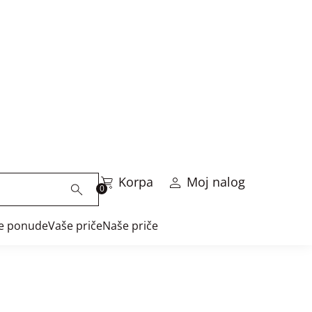
e privatnosti
e putem javne mreže u
utno najsavremenije
a Intesa ad Beograd, pa se
 podaci o platnoj kartici