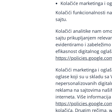
Kolačiće marketinga i o
Kolačići funkcionalnosti 
sajtu.
Kolačići analitike nam om
sajtu prikupljanjem releva
evidentiramo i zabeležimo 
efikasnost digitalnog oglaš
https://policies.google.co
Kolačići marketinga i ogla
oglase koji su u skladu sa
nepersonalizovanih digital
reklama na sajtovima naših
interneta. Više informacija
https://policies.google.co
kolačića. Drugim rečima, w