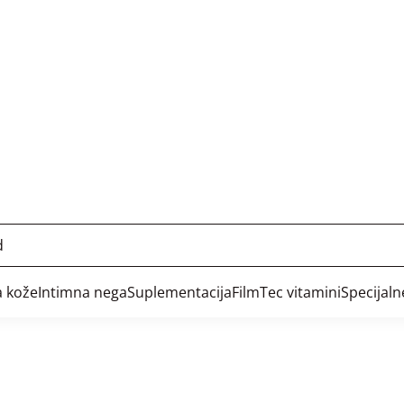
ovni partneri) odgovorni su za poštovanje načela zaštit
aka o transakciji
 o platnoj kartici, poverljive informacija se prenos
ormi upotrebom SSL protokola i PKI sistema, kao tren
m kupovine, garantuje procesor platnih kartica, Banc
ate obavlja na stranicama banke. Niti jednog trenutka
emu.
al d.o.o na svom web sajtu koristi tri tipa kolačića: