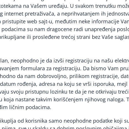
totekama na Vašem uređaju. U svakom trenutku možete 
g internet pretraživača, a neprihvatanjem ih jednostv
da pristupite web sajt-u, međutim neke informacije Va
m podacima su nam dragocene radi unapređenja poslov
prikupljane ili prosleđene trećoj strani bez Vaše sagla
član, neophodno je da izvši registraciju na našu elek
javanjem formulara za registraciju. Da bismo Vam pru
odno da nam dobrovoljno, prilikom registracije, da
datum rođenja, adresa na koju se vrši isporuka, mejl a
vaju svoju pristupnu lozinku te da je ne otkrivaju tr
u koja nastane takvim korišćenjem njihovog naloga. 
tuđim ličnim podacima.
rikuplja od korisnika samo neophodne podatke koji su
a njima, sve u skaldu sa dobrim poslovnim običajima