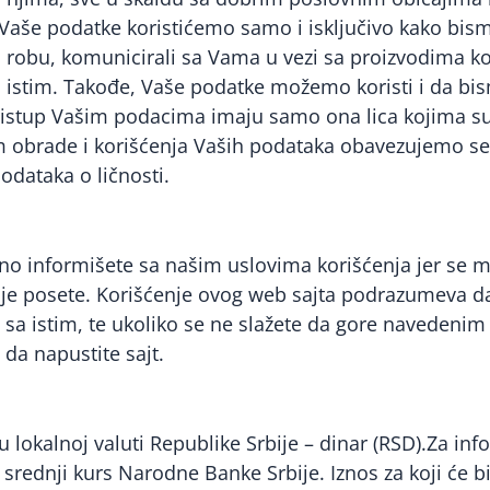
. Vaše podatke koristićemo samo i isključivo kako bismo
 robu, komunicirali sa Vama u vezi sa proizvodima koje
s istim. Takođe, Vaše podatke možemo koristi i da bi
istup Vašim podacima imaju samo ona lica kojima su
om obrade i korišćenja Vaših podataka obavezujemo s
podataka o ličnosti.
o informišete sa našim uslovima korišćenja jer se m
je posete. Korišćenje ovog web sajta podrazumeva da 
i sa istim, te ukoliko se ne slažete da gore navedenim
da napustite sajt.
u lokalnoj valuti Republike Srbije – dinar (RSD).Za inf
 srednji kurs Narodne Banke Srbije. Iznos za koji će b