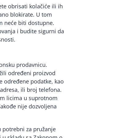
obrisati kolačiće ili ih
ano blokirate. U tom
m neće biti dostupne.
anja i budite sigurni da
snosti.
tronsku prodavnicu.
žili određeni proizvod
te određene podatke, kao
dresa, ili broj telefona.
ećim licima u suprotnom
Takođe nije dozvoljena
 potrebni za pružanje
 i u skladu sa Zakonom o