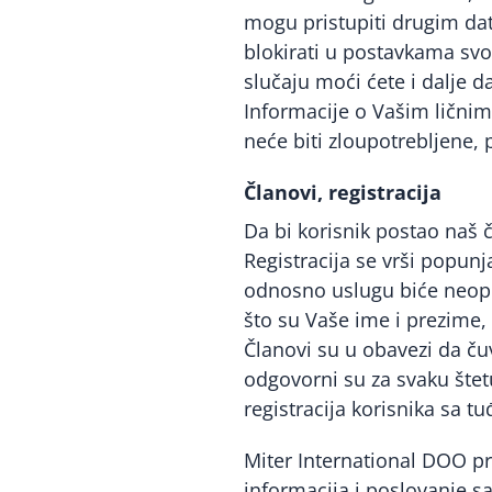
mogu pristupiti drugim da
blokirati u postavkama svo
slučaju moći ćete i dalje 
Informacije o Vašim lični
neće biti zloupotrebljene, 
Članovi, registracija
Da bi korisnik postao naš 
Registracija se vrši popun
odnosno uslugu biće neoph
što su Vaše ime i prezime, 
Članovi su u obavezi da ču
odgovorni su za svaku štet
registracija korisnika sa 
Miter International DOO p
informacija i poslovanje s