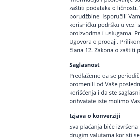
zaštiti podataka o ličnosti
porudžbine, isporučili Vam
korisničku podršku u vezi 
proizvodma i uslugama. Pr
Ugovora o prodaji. Prilik
člana 12. Zakona o zaštiti 
Saglasnost
Predlažemo da se periodičn
promenili od Vaše posledn
korišćenja i da ste saglasn
prihvatate iste molimo Vas 
Izjava o konverziji
Sva plaćanja biće izvršena 
drugim valutama koristi se