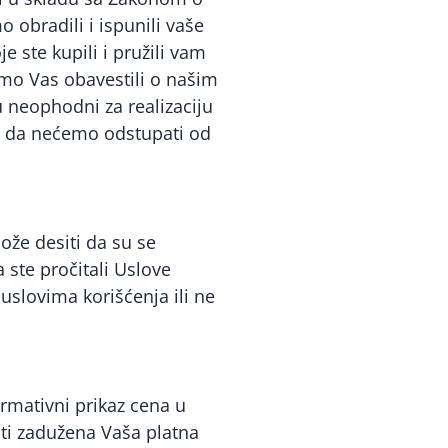
 obradili i ispunili vaše
 ste kupili i pružili vam
smo Vas obavestili o našim
 neophodni za realizaciju
e da nećemo odstupati od
ože desiti da su se
ste pročitali Uslove
 uslovima korišćenja ili ne
ormativni prikaz cena u
iti zadužena Vaša platna