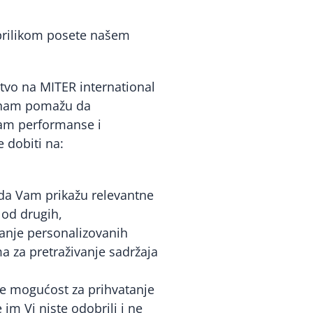
prilikom posete našem
tvo na MITER international
e, nam pomažu da
nam performanse i
 dobiti na:
 da Vam prikažu relevantne
 od drugih,
vanje personalizovanih
a za pretraživanje sadržaja
e mogućost za prihvatanje
im Vi niste odobrili i ne