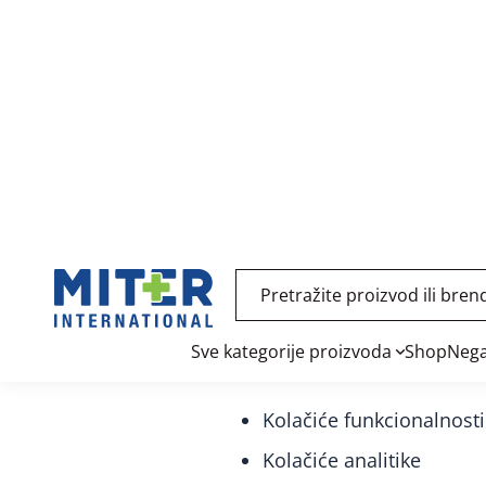
International d.o.o (i posl
Zaštita poverljivih podat
Prilikom unošenja podataka
zaštićenoj (kriptovanoj) f
kriptografske tehnologije.
Sigurnost podataka priliko
tako kompletni proces napl
nisu dostupni našem sist
Cookies
Kompanija MITER internation
Kolačiće funkcionalnosti
Kolačiće analitike