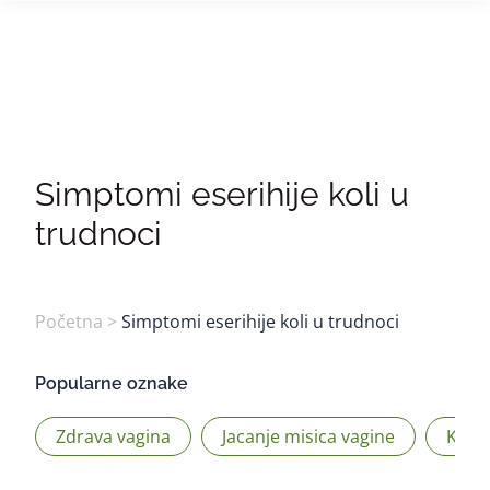
0
Simptomi eserihije koli u
trudnoci
Početna
>
Simptomi eserihije koli u trudnoci
Popularne oznake
Zdrava vagina
Jacanje misica vagine
Kege