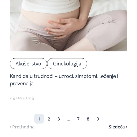
Akušerstvo
Ginekologija
Kandida u trudnoći – uzroci, simptomi, lečenje i
prevencija
29.04.2025
1
2
3
...
7
8
9
Prethodna
Sledeća