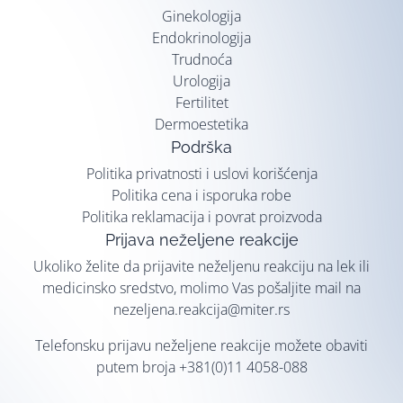
Ginekologija
Endokrinologija
Trudnoća
Urologija
Fertilitet
Dermoestetika
Podrška
Politika privatnosti i uslovi korišćenja
Politika cena i isporuka robe
Politika reklamacija i povrat proizvoda
Prijava neželjene reakcije
Ukoliko želite da prijavite neželjenu reakciju na lek ili
medicinsko sredstvo, molimo Vas pošaljite mail na
nezeljena.reakcija@miter.rs
Telefonsku prijavu neželjene reakcije možete obaviti
putem broja
+381(0)11 4058-088