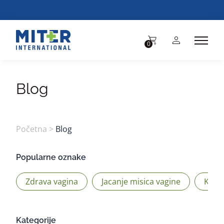
BESPL
0
Blog
Početna
>
Blog
Popularne oznake
Zdrava vagina
Jacanje misica vagine
Kege
Kategorije