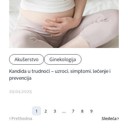
Akušerstvo
Ginekologija
Kandida u trudnoći – uzroci, simptomi, lečenje i
prevencija
29.04.2025
1
2
3
...
7
8
9
Prethodna
Sledeća