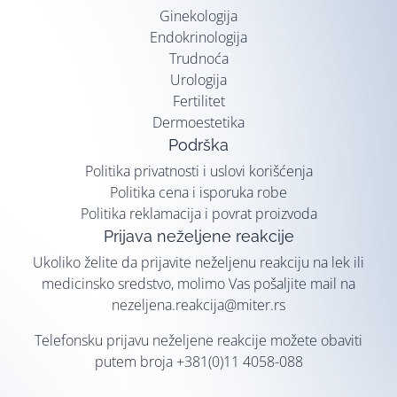
Ginekologija
Endokrinologija
Trudnoća
Urologija
Fertilitet
Dermoestetika
Podrška
Politika privatnosti i uslovi korišćenja
Politika cena i isporuka robe
Politika reklamacija i povrat proizvoda
Prijava neželjene reakcije
Ukoliko želite da prijavite neželjenu reakciju na lek ili
medicinsko sredstvo, molimo Vas pošaljite mail na
nezeljena.reakcija@miter.rs
Telefonsku prijavu neželjene reakcije možete obaviti
putem broja
+381(0)11 4058-088