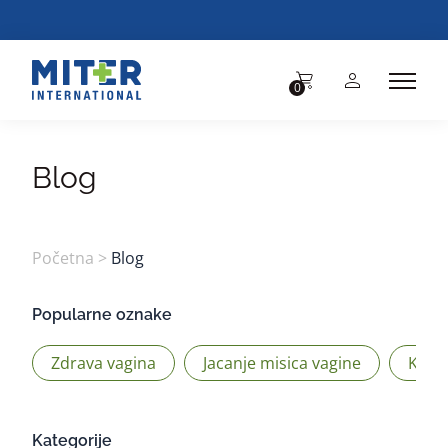
BESPLA
0
Blog
Početna
>
Blog
Popularne oznake
Zdrava vagina
Jacanje misica vagine
Kege
Kategorije