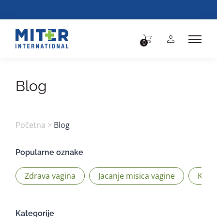
BESPLA
0
Blog
Početna
>
Blog
Popularne oznake
Zdrava vagina
Jacanje misica vagine
Kege
Kategorije