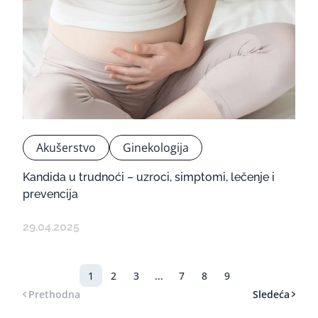
Akušerstvo
Ginekologija
Kandida u trudnoći – uzroci, simptomi, lečenje i
prevencija
29.04.2025
1
2
3
...
7
8
9
Prethodna
Sledeća