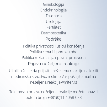
Ginekologija
Endokrinologija
Trudnoća
Urologija
Fertilitet
Dermoestetika
Podrška
Politika privatnosti i uslovi korišćenja
Politika cena i isporuka robe
Politika reklamacija i povrat proizvoda
Prijava neželjene reakcije
Ukoliko želite da prijavite neželjenu reakciju na lek ili
medicinsko sredstvo, molimo Vas pošaljite mail na
nezeljena.reakcija@miter.rs
Telefonsku prijavu neželjene reakcije možete obaviti
putem broja
+381(0)11 4058-088