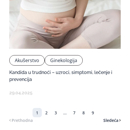
Akušerstvo
Ginekologija
Kandida u trudnoći – uzroci, simptomi, lečenje i
prevencija
29.04.2025
1
2
3
...
7
8
9
Prethodna
Sledeća