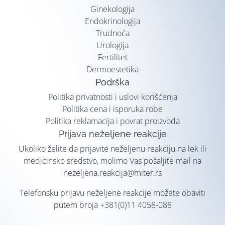
Ginekologija
Endokrinologija
Trudnoća
Urologija
Fertilitet
Dermoestetika
Podrška
Politika privatnosti i uslovi korišćenja
Politika cena i isporuka robe
Politika reklamacija i povrat proizvoda
Prijava neželjene reakcije
Ukoliko želite da prijavite neželjenu reakciju na lek ili
medicinsko sredstvo, molimo Vas pošaljite mail na
nezeljena.reakcija@miter.rs
Telefonsku prijavu neželjene reakcije možete obaviti
putem broja
+381(0)11 4058-088