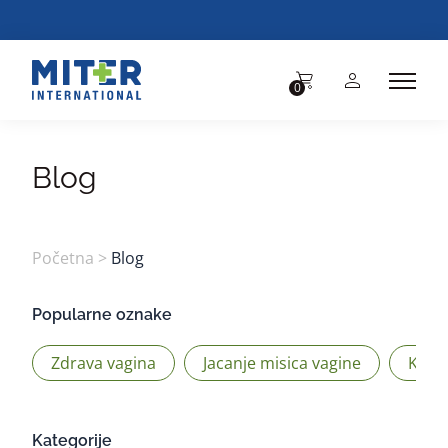
BESPLA
0
Blog
Početna
>
Blog
Popularne oznake
Zdrava vagina
Jacanje misica vagine
Kege
Kategorije