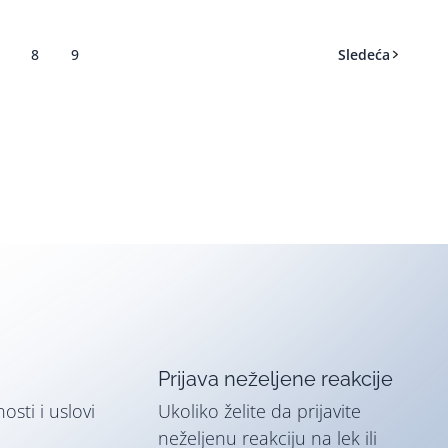
8
9
Sledeća
Prijava neželjene reakcije
nosti i uslovi
Ukoliko želite da prijavite
neželjenu reakciju na lek ili