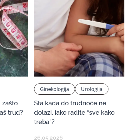
Ginekologija
Urologija
: zašto
Šta kada do trudnoće ne
aš trud?
dolazi, iako radite “sve kako
treba”?
26.05.2026