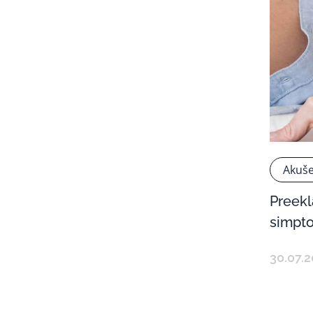
Akuše
Preekl
simpt
30.07.