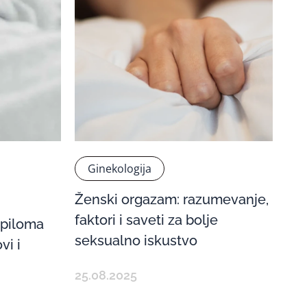
Ginekologija
Ženski orgazam: razumevanje,
faktori i saveti za bolje
apiloma
seksualno iskustvo
vi i
25.08.2025