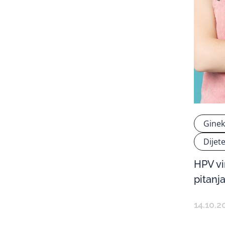
Ginek
Dijet
HPV vi
pitanj
14.10.2