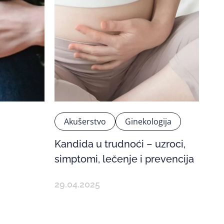
Akušerstvo
Ginekologija
Kandida u trudnoći – uzroci,
simptomi, lečenje i prevencija
29.04.2025