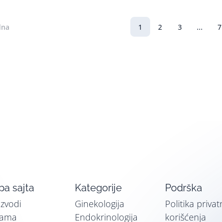
dna
1
2
3
...
7
a sajta
Kategorije
Podrška
izvodi
Ginekologija
Politika privat
nama
Endokrinologija
korišćenja