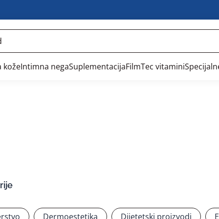
 kože
Intimna nega
Suplementacija
FilmTec vitamini
Specijal
ije
rstvo
Dermoestetika
Dijetetski proizvodi
E