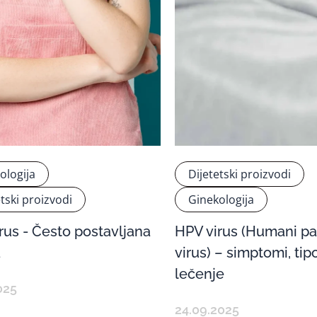
ologija
Dijetetski proizvodi
etski proizvodi
Ginekologija
rus - Često postavljana
HPV virus (Humani p
a
virus) – simptomi, tipo
lečenje
025
24.09.2025