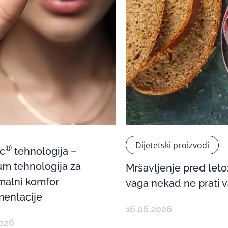
Dijetetski proizvodi
®
c
tehnologija –
m tehnologija za
Mršavljenje pred leto
malni komfor
vaga nekad ne prati v
mentacije
16.06.2026
2026