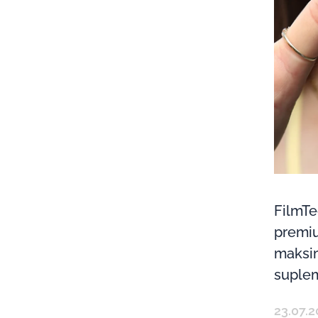
FilmTe
premiu
maksi
suple
23.07.