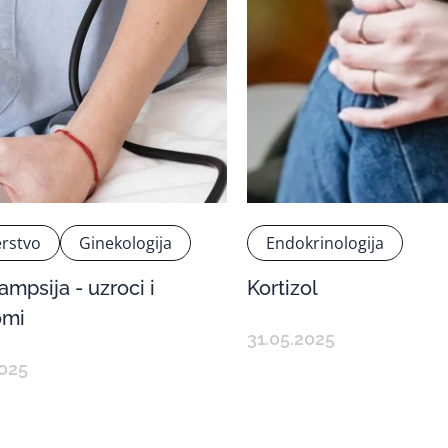
rstvo
Ginekologija
Endokrinologija
ampsija - uzroci i
Kortizol
omi
31.05.2025
2025