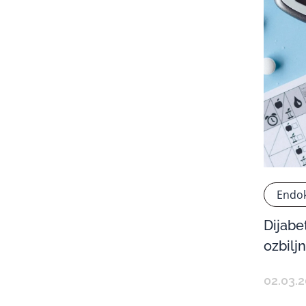
Endok
Dijabe
ozbilj
02.03.