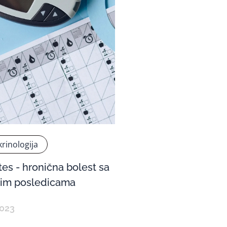
rinologija
tes - hronična bolest sa
nim posledicama
2023