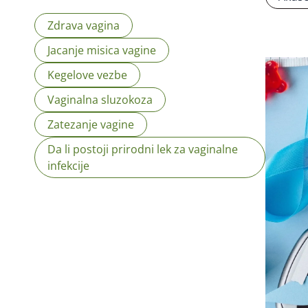
Zdrava vagina
Jacanje misica vagine
Kegelove vezbe
Vaginalna sluzokoza
Zatezanje vagine
Da li postoji prirodni lek za vaginalne
infekcije