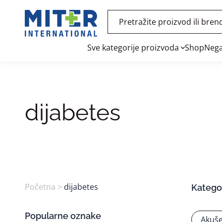
Sve kategorije proizvoda
Shop
Nega
dijabetes
Početna
>
dijabetes
Kategor
Popularne oznake
Akuše