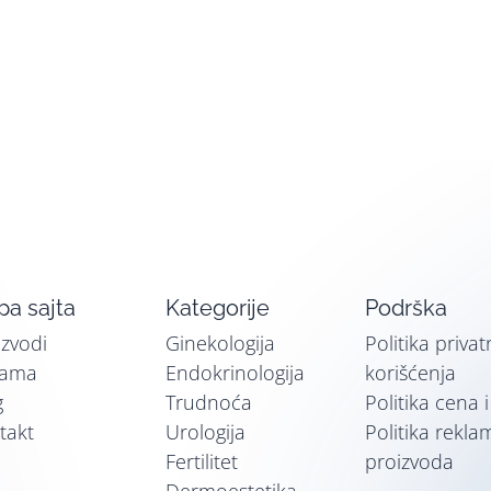
a sajta
Kategorije
Podrška
izvodi
Ginekologija
Politika privat
nama
Endokrinologija
korišćenja
g
Trudnoća
Politika cena 
takt
Urologija
Politika rekla
Fertilitet
proizvoda