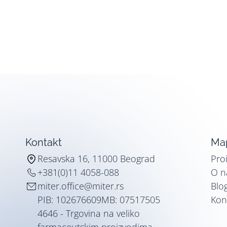
Kontakt
Map
Resavska 16, 11000 Beograd
Pro
+381(0)11 4058-088
O 
miter.office@miter.rs
Blo
PIB: 102676609
MB: 07517505
Kon
4646 - Trgovina na veliko