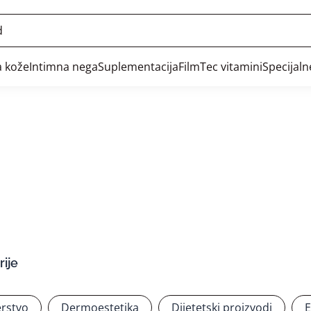
 kože
Intimna nega
Suplementacija
FilmTec vitamini
Specijal
ije
rstvo
Dermoestetika
Dijetetski proizvodi
E