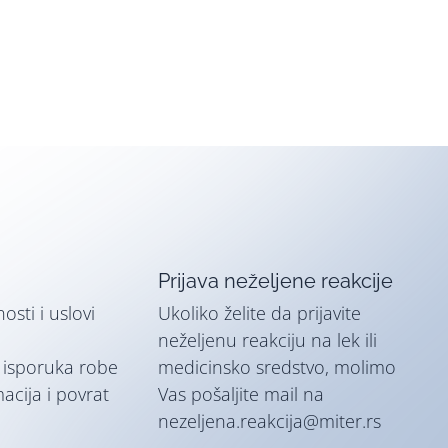
Prijava neželjene reakcije
nosti i uslovi
Ukoliko želite da prijavite
neželjenu reakciju na lek ili
i isporuka robe
medicinsko sredstvo, molimo
macija i povrat
Vas pošaljite mail na
nezeljena.reakcija@miter.rs