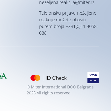
nezeljena.reakcija@miter.rs
Telefonsku prijavu neželjene
reakcije možete obaviti
putem broja
+381(0)11 4058-
088
© Miter International DOO Belgrade
2025 All rights reserved