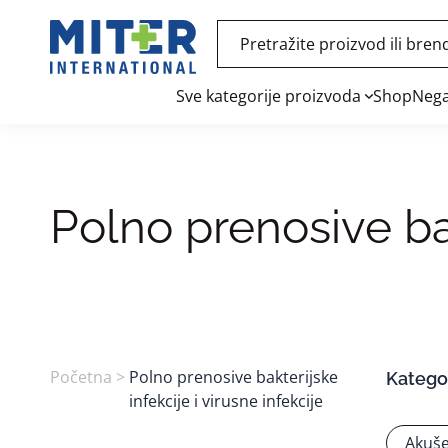
Sve kategorije proizvoda
Shop
Nega
Polno prenosive bak
Početna
>
Polno prenosive bakterijske
Kategor
infekcije i virusne infekcije
Akuše