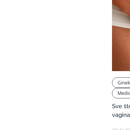
Ginek
Medic
Sve št
vagina
29.11.2