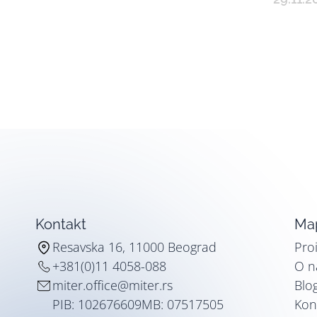
Kontakt
Map
Resavska 16, 11000 Beograd
Pro
+381(0)11 4058-088
O 
miter.office@miter.rs
Blo
PIB: 102676609
MB: 07517505
Kon