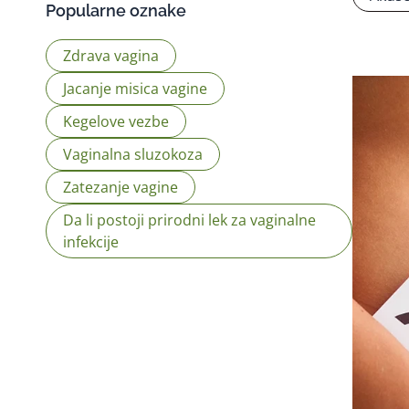
Popularne oznake
Zdrava vagina
Jacanje misica vagine
Kegelove vezbe
Vaginalna sluzokoza
Zatezanje vagine
Da li postoji prirodni lek za vaginalne
infekcije