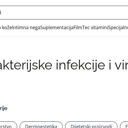
 kože
Intimna nega
Suplementacija
FilmTec vitamini
Specijal
terijske infekcije i vi
ije
rstvo
Dermoestetika
Dijetetski proizvodi
E