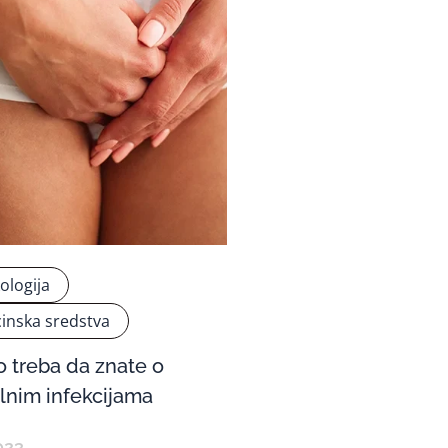
ologija
inska sredstva
o treba da znate o
lnim infekcijama
023