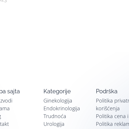
a sajta
Kategorije
Podrška
izvodi
Ginekologija
Politika privat
nama
Endokrinologija
korišćenja
g
Trudnoća
Politika cena 
takt
Urologija
Politika rekla