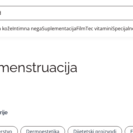
 kože
Intimna nega
Suplementacija
FilmTec vitamini
Specijal
menstruacija
ije
rstvo
Dermoestetika
Dijetetski proizvodi
E