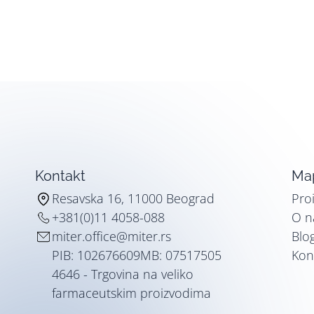
Kontakt
Map
Resavska 16, 11000 Beograd
Pro
+381(0)11 4058-088
O 
miter.office@miter.rs
Blo
PIB: 102676609
MB: 07517505
Kon
4646 - Trgovina na veliko
farmaceutskim proizvodima