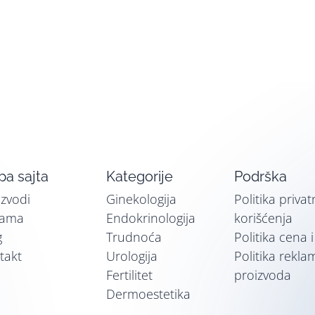
a sajta
Kategorije
Podrška
izvodi
Ginekologija
Politika privat
nama
Endokrinologija
korišćenja
g
Trudnoća
Politika cena 
takt
Urologija
Politika rekla
Fertilitet
proizvoda
Dermoestetika