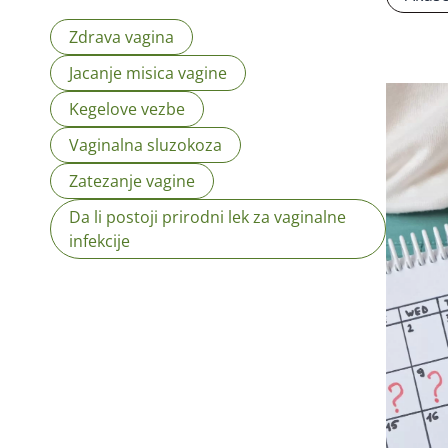
Zdrava vagina
Jacanje misica vagine
Kegelove vezbe
Vaginalna sluzokoza
Zatezanje vagine
Da li postoji prirodni lek za vaginalne
infekcije