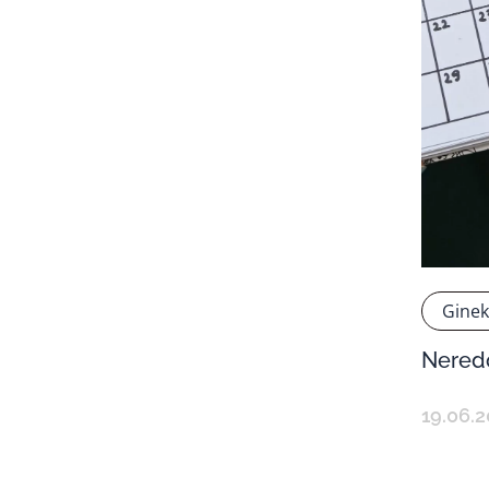
Ginek
Nered
19.06.