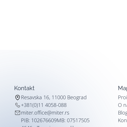
Kontakt
Map
Resavska 16, 11000 Beograd
Pro
+381(0)11 4058-088
O 
miter.office@miter.rs
Blo
PIB: 102676609
MB: 07517505
Kon