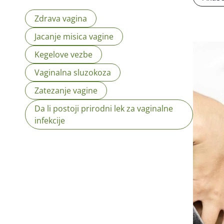
Zdrava vagina
Jacanje misica vagine
Kegelove vezbe
Vaginalna sluzokoza
Zatezanje vagine
Da li postoji prirodni lek za vaginalne
infekcije