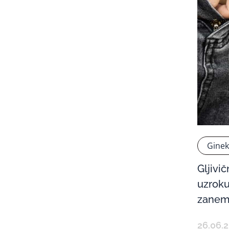
Ginek
Gljivič
uzrokuj
zanem
26.06.