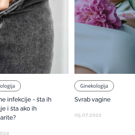
ologija
Ginekologija
ne infekcije - šta ih
Svrab vagine
e i šta ako ih
05.07.2022
arite?
2024