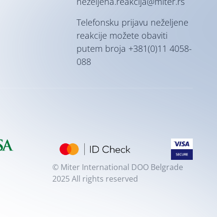
nezeljena.reakcija@miter.rs
Telefonsku prijavu neželjene
reakcije možete obaviti
putem broja
+381(0)11 4058-
088
© Miter International DOO Belgrade
2025 All rights reserved