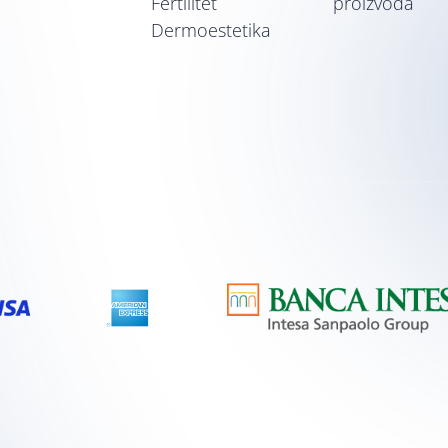
Fertilitet
proizvoda
Dermoestetika