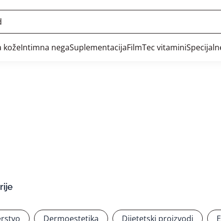
 kože
Intimna nega
Suplementacija
FilmTec vitamini
Specijal
ije
rstvo
Dermoestetika
Dijetetski proizvodi
E