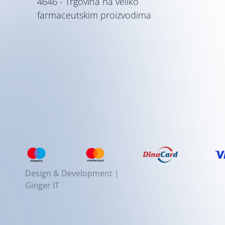
4646 - Trgovina na veliko
farmaceutskim proizvodima
Design & Development |
Ginger IT