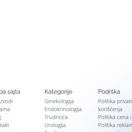
a sajta
Kategorije
Podrška
izvodi
Ginekologija
Politika privat
nama
Endokrinologija
korišćenja
g
Trudnoća
Politika cena 
takt
Urologija
Politika rekla