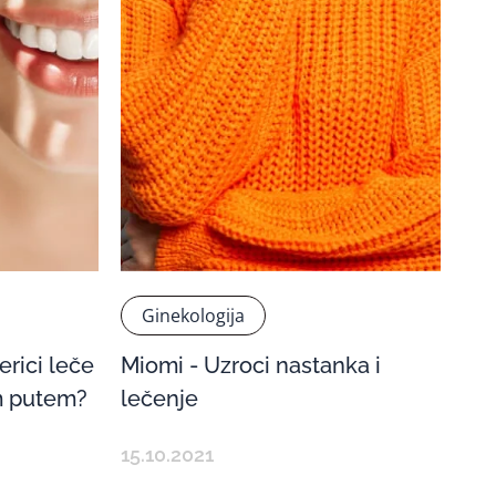
Ginekologija
erici leče
Miomi - Uzroci nastanka i
im putem?
lečenje
15.10.2021