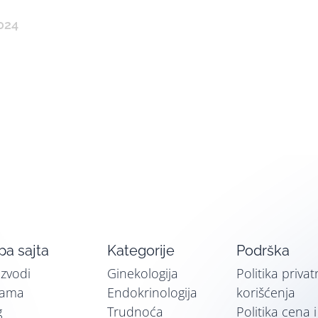
024
a sajta
Kategorije
Podrška
izvodi
Ginekologija
Politika privat
nama
Endokrinologija
korišćenja
g
Trudnoća
Politika cena 