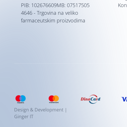
PIB: 102676609
MB: 07517505
Kon
4646 - Trgovina na veliko
farmaceutskim proizvodima
Design & Development |
Ginger IT