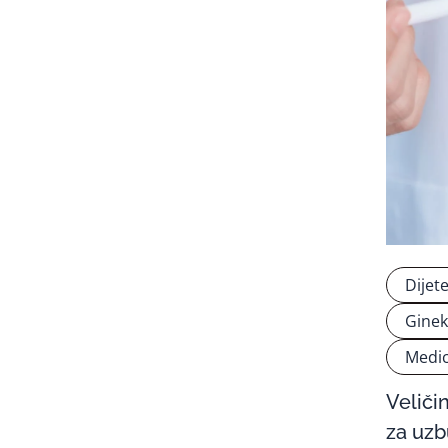
Dijet
Ginek
Medic
Veliči
za uz