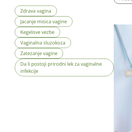
Zdrava vagina
Jacanje misica vagine
Kegelove vezbe
Vaginalna sluzokoza
Zatezanje vagine
Da li postoji prirodni lek za vaginalne
infekcije