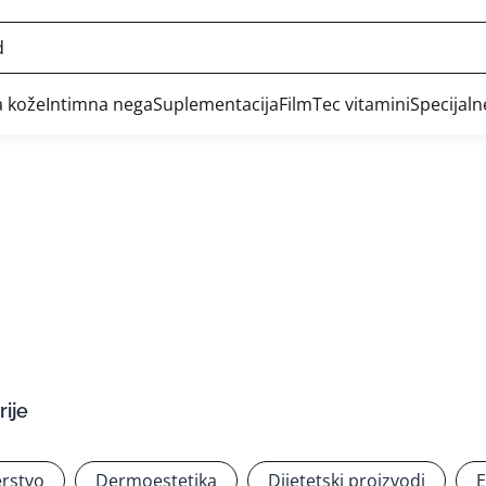
 kože
Intimna nega
Suplementacija
FilmTec vitamini
Specijal
ije
rstvo
Dermoestetika
Dijetetski proizvodi
E