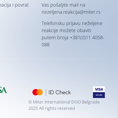
macija i povrat
Vas pošaljite mail na
nezeljena.reakcija@miter.rs
Telefonsku prijavu neželjene
reakcije možete obaviti
putem broja
+381(0)11 4058-
088
© Miter International DOO Belgrade
2025 All rights reserved