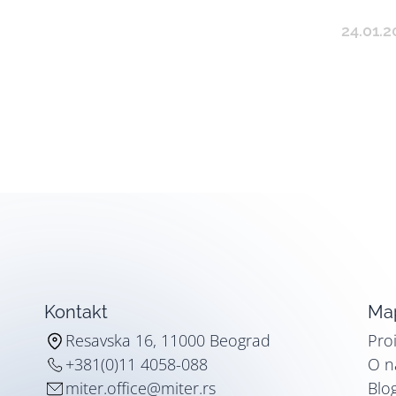
24.01.2
Kontakt
Map
Resavska 16, 11000 Beograd
Pro
+381(0)11 4058-088
O 
miter.office@miter.rs
Blo