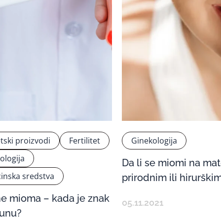
etski proizvodi
Fertilitet
Ginekologija
ologija
Da li se miomi na mat
inska sredstva
prirodnim ili hiruršk
ne mioma – kada je znak
05.11.2021
bunu?